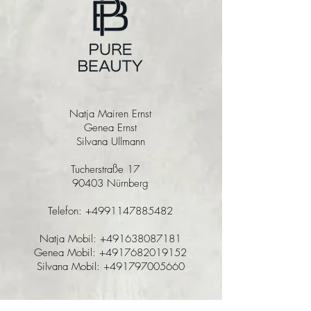
Natja Mairen Ernst
Genea Ernst
Silvana Ullmann
Tucherstraße 17
90403 Nürnberg
Telefon:
+4991147885482
Natja Mobil:
+491638087181
Genea Mobil:
+4917682019152
Silvana Mobil:
+491797005660
Mailadressen: