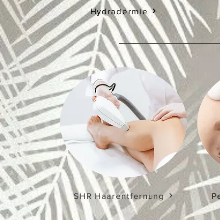
Hydradermie
SHR Haarentfernung
P