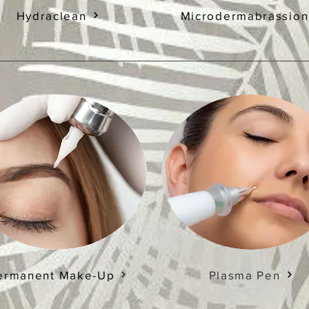
Hydraclean
Microdermabrassion
ermanent Make-Up
Plasma Pen