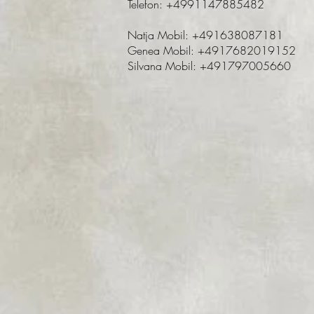
Telefon: +4991147885482
Natja Mobil: +491638087181
Genea Mobil: +4917682019152
Silvana Mobil: +491797005660